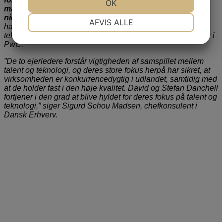
JA
NEJ
OK
JA
NEJ
manuelle processer til en højt automatiseret
NØDVENDIGE
PRÆFERENCER
nichevirksomhed
. Med et stærkt fokus på de rette talenter
AFVIS ALLE
har de med stor succes tilpasset virksomheden til den
teknologiske udvikling”, siger Lars Vagner Hansen, director i
JA
NEJ
JA
NEJ
PwC.
MARKETING
STATISTIK
”De to ejerledere forstår vigtigheden af samspillet mellem
talent og teknologi, og deres store fokus herpå har sikret, at
virksomheden er konkurrencedygtig i udlandet, samtidig med
at de holder fast i den høje kvalitet. David og Stefan Danchell
fortjener i den grad at blive hyldet for deres fokus på talent og
teknologi,” siger Sigurd Schou Madsen, chefkonsulent i
Dansk Erhverv.